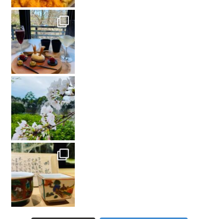
#名古屋城 #桜 #春 #japanesespring #cherryb